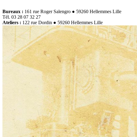
Bureaux :
161 rue Roger Salengro ● 59260 Hellemmes Lille
Tél. 03 28 07 32 27
Ateliers :
122 rue Dordin ● 59260 Hellemmes Lille