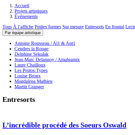
Accueil
Projets artistiques
Événements
Tous
À l’affiche
Petites formes
Sur mesure
Entresorts
En frontal
Lect
Par équipe artistique
Antoine Rousseau / Al1 & Ant1
Cendres la Rouge
Delphine Sekulak
Jean-Marc Delannoy / Amalgamix
Laure Chailloux
Les Protos-Types
Louise Bronx
Magdalena Mathieu
Martin Granger
Entresorts
L’incrédible procédé des Soeurs Oswald