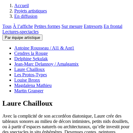
Accueil
Projets artistiques
En diffusion
Tous
À l’affiche
Petites formes
Sur mesure
Entresorts
En frontal
Lectures-spectacles
Par équipe artistique
Antoine Rousseau / Al1 & Ant1
Cendres la Rouge
Delphine Sekulak
Jean-Marc Delannoy / Amalgamix
Laure Chailloux
Les Protos-Types
Louise Bronx
Magdalena Mathieu
Martin Granger
Laure Chailloux
Avec la complicité de son accordéon diatonique, Laure crée des
tableaux sonores au milieu de décors intimistes, petits nids douillets,
ou à partir d’espaces naturels ou architecturaux, qu’elle investit pour
des spectacles in situ éphémères. Devenues contes, peintures,