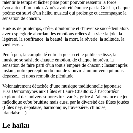
ralentir le temps et lâcher prise pour pouvoir ressentir la force
évocatrice d’un haïku. Après avoir été énoncé par la Geisha, chaque
poème est suivi d’un haïku musical qui prolonge et accompagne la
sensation de chacun.
Haïkus de printemps, d’été, d’automne et d’hiver se succèdent alors
avec espièglerie abordant les émotions reliées à la vie : la joie, la
légèreté, la souffrance, la beauté, la mort, la rêverie, la solitude, la
vieillesse...
Peu à peu, la complicité entre la geisha et le public se tisse, la
musique se saisit de chaque émotion, de chaque imprévu, la
sensation de faire parti d’un tout s’empare de chacun : Instant après
instant, notre perception du monde s’ouvre à un univers qui nous
dépasse... et nous remplit de plénitude.
Volontairement détachée d’une musique traditionnelle japonaise,
Elsa Demombynes aux flûtes et Laure Chailloux à l’accordéon
explorent des univers sonores très variés, grâce à l’alternance de jeu
mélodique et/ou bruitiste mais aussi par la diversité des flûtes jouées
(flûtes ney, népalaise, harmonique, traversière, chinoise,
irlandaise…)
Le haïku