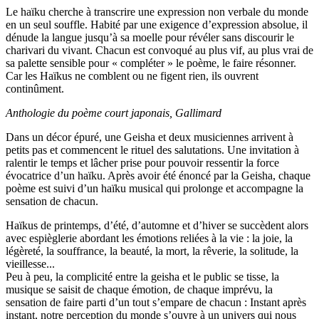
Le haïku cherche à transcrire une expression non verbale du monde
en un seul souffle. Habité par une exigence d’expression absolue, il
dénude la langue jusqu’à sa moelle pour révéler sans discourir le
charivari du vivant. Chacun est convoqué au plus vif, au plus vrai de
sa palette sensible pour « compléter » le poème, le faire résonner.
Car les Haïkus ne comblent ou ne figent rien, ils ouvrent
continûment.
Anthologie du poème court japonais, Gallimard
Dans un décor épuré, une Geisha et deux musiciennes arrivent à
petits pas et commencent le rituel des salutations. Une invitation à
ralentir le temps et lâcher prise pour pouvoir ressentir la force
évocatrice d’un haïku. Après avoir été énoncé par la Geisha, chaque
poème est suivi d’un haïku musical qui prolonge et accompagne la
sensation de chacun.
Haïkus de printemps, d’été, d’automne et d’hiver se succèdent alors
avec espièglerie abordant les émotions reliées à la vie : la joie, la
légèreté, la souffrance, la beauté, la mort, la rêverie, la solitude, la
vieillesse...
Peu à peu, la complicité entre la geisha et le public se tisse, la
musique se saisit de chaque émotion, de chaque imprévu, la
sensation de faire parti d’un tout s’empare de chacun : Instant après
instant, notre perception du monde s’ouvre à un univers qui nous