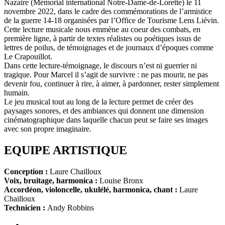
Nazaire (Mémorial international Notre-Dame-de-Lorette) le 11
novembre 2022, dans le cadre des commémorations de l’armistice
de la guerre 14-18 organisées par l’Office de Tourisme Lens Liévin.
Cette lecture musicale nous emmène au coeur des combats, en
première ligne, à partir de textes réalistes ou poétiques issus de
lettres de poilus, de témoignages et de journaux d’époques comme
Le Crapouillot.
Dans cette lecture-témoignage, le discours n’est ni guerrier ni
tragique. Pour Marcel il s’agit de survivre : ne pas mourir, ne pas
devenir fou, continuer à rire, à aimer, à pardonner, rester simplement
humain.
Le jeu musical tout au long de la lecture permet de créer des
paysages sonores, et des ambiances qui donnent une dimension
cinématographique dans laquelle chacun peut se faire ses images
avec son propre imaginaire.
EQUIPE ARTISTIQUE
Conception :
Laure Chailloux
Voix, bruitage, harmonica :
Louise Bronx
Accordéon, violoncelle, ukulélé, harmonica, chant :
Laure
Chailloux
Technicien :
Andy Robbins