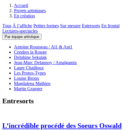
Accueil
Projets artistiques
En création
Tous
À l’affiche
Petites formes
Sur mesure
Entresorts
En frontal
Lectures-spectacles
Par équipe artistique
Antoine Rousseau / Al1 & Ant1
Cendres la Rouge
Delphine Sekulak
Jean-Marc Delannoy / Amalgamix
Laure Chailloux
Les Protos-Types
Louise Bronx
Magdalena Mathieu
Martin Granger
Entresorts
L’incrédible procédé des Soeurs Oswald