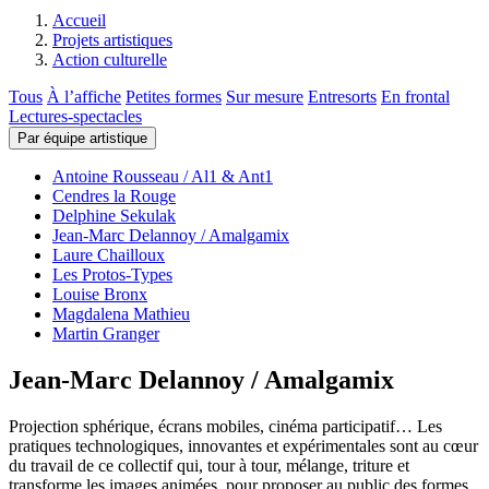
Accueil
Projets artistiques
Action culturelle
Tous
À l’affiche
Petites formes
Sur mesure
Entresorts
En frontal
Lectures-spectacles
Par équipe artistique
Antoine Rousseau / Al1 & Ant1
Cendres la Rouge
Delphine Sekulak
Jean-Marc Delannoy / Amalgamix
Laure Chailloux
Les Protos-Types
Louise Bronx
Magdalena Mathieu
Martin Granger
Jean-Marc Delannoy / Amalgamix
Projection sphérique, écrans mobiles, cinéma participatif… Les
pratiques technologiques, innovantes et expérimentales sont au cœur
du travail de ce collectif qui, tour à tour, mélange, triture et
transforme les images animées, pour proposer au public des formes