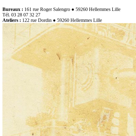
Bureaux :
161 rue Roger Salengro ● 59260 Hellemmes Lille
Tél. 03 28 07 32 27
Ateliers :
122 rue Dordin ● 59260 Hellemmes Lille