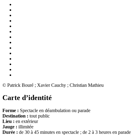
© Patrick Bouré ; Xavier Cauchy ; Christian Mathieu
Carte d’identité
Forme :
Spectacle en déambulation ou parade
Destination :
tout public
Lieu :
en extérieur
Jauge :
illimitée
Durée :
de 30 à 45 minutes en spectacle ; de 2 à 3 heures en parade