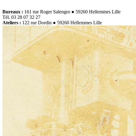
Bureaux :
161 rue Roger Salengro ● 59260 Hellemmes Lille
Tél. 03 28 07 32 27
Ateliers :
122 rue Dordin ● 59260 Hellemmes Lille