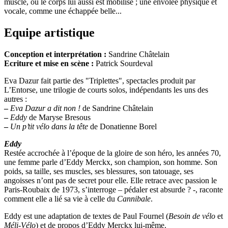
musclé, où le corps lui aussi est mobilisé ; une envolée physique et
vocale, comme une échappée belle...
Equipe artistique
Conception et interprétation :
Sandrine Châtelain
Ecriture et mise en scène :
Patrick Sourdeval
Eva Dazur fait partie des "Triplettes", spectacles produit par
L’Entorse, une trilogie de courts solos, indépendants les uns des
autres :
–
Eva Dazur a dit non !
de Sandrine Châtelain
–
Eddy
de Maryse Bresous
–
Un p’tit vélo dans la tête
de Donatienne Borel
Eddy
Restée accrochée à l’époque de la gloire de son héro, les années 70,
une femme parle d’Eddy Merckx, son champion, son homme. Son
poids, sa taille, ses muscles, ses blessures, son tatouage, ses
angoisses n’ont pas de secret pour elle. Elle retrace avec passion le
Paris-Roubaix de 1973, s’interroge – pédaler est absurde ? -, raconte
comment elle a lié sa vie à celle du
Cannibale
.
Eddy est une adaptation de textes de Paul Fournel (
Besoin de vélo
et
Méli-Vélo
) et de propos d’Eddy Merckx lui-même.