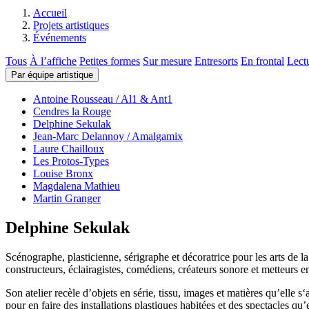
Accueil
Projets artistiques
Événements
Tous
À l’affiche
Petites formes
Sur mesure
Entresorts
En frontal
Lect
Par équipe artistique
Antoine Rousseau / Al1 & Ant1
Cendres la Rouge
Delphine Sekulak
Jean-Marc Delannoy / Amalgamix
Laure Chailloux
Les Protos-Types
Louise Bronx
Magdalena Mathieu
Martin Granger
Delphine Sekulak
Scénographe, plasticienne, sérigraphe et décoratrice pour les arts de l
constructeurs, éclairagistes, comédiens, créateurs sonore et metteurs en j
Son atelier recèle d’objets en série, tissu, images et matières qu’elle 
pour en faire des installations plastiques habitées et des spectacles qu’