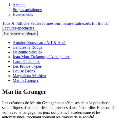
Accueil
Projets artistiques
Événements
Tous
À l’affiche
Petites formes
Sur mesure
Entresorts
En frontal
Lectures-spectacles
Par équipe artistique
Antoine Rousseau / Al1 & Ant1
Cendres la Rouge
Delphine Sekulak
Jean-Marc Delannoy / Amalgamix
Laure Chailloux
Les Protos-Types
Louise Bronx
Magdalena Mathieu
Martin Granger
Martin Granger
Les créations de Martin Granger sont sérieuses dans la potacherie,
scientifiques dans le burlesque, précises dans l’absurdité. Elles ont à
voir avec le langage, les jeux oulipiens, l’académisme et les
automatismes, moquant souvent les travers de la société