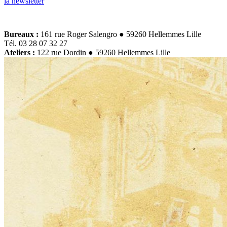
la newsletter
Bureaux :
161 rue Roger Salengro ● 59260 Hellemmes Lille
Tél. 03 28 07 32 27
Ateliers :
122 rue Dordin ● 59260 Hellemmes Lille