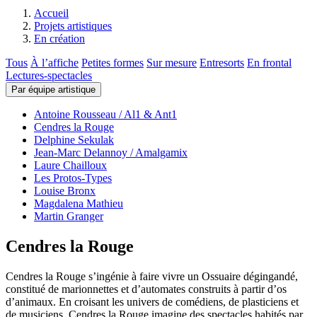
Accueil
Projets artistiques
En création
Tous
À l’affiche
Petites formes
Sur mesure
Entresorts
En frontal
Lectures-spectacles
Par équipe artistique
Antoine Rousseau / Al1 & Ant1
Cendres la Rouge
Delphine Sekulak
Jean-Marc Delannoy / Amalgamix
Laure Chailloux
Les Protos-Types
Louise Bronx
Magdalena Mathieu
Martin Granger
Cendres la Rouge
Cendres la Rouge s’ingénie à faire vivre un Ossuaire dégingandé,
constitué de marionnettes et d’automates construits à partir d’os
d’animaux. En croisant les univers de comédiens, de plasticiens et
de musiciens, Cendres la Rouge imagine des spectacles habités par